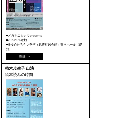
■メガネニカナウpresents
■2023/1/14(土)
ゆめたろうプラザ（
武豊町民会館）響きホール（愛
■@
知）
詳細
植木歩生子 出演
絵本読みの時間