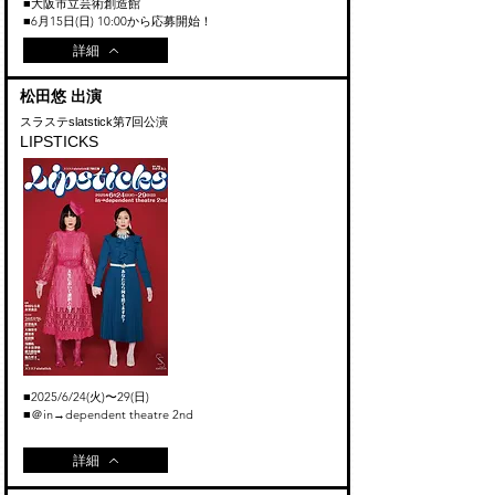
■大阪市立芸術創造館
​■6月15日(日) 10:00から応募開始！
詳細
松田悠 出演
スラステslatstick第7回公演
LIPSTICKS
■2025
/6
/24
(火)〜29(日)
■＠in→dependent theatre 2nd
詳細