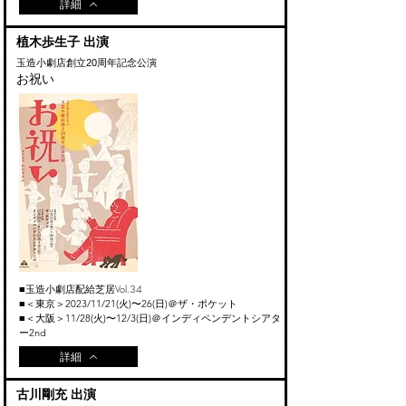
詳細
植木歩生子 出演
玉造小劇店創立20周年記念公演
お祝い
​玉造小劇店配給芝居Vol.34
■
■＜東京＞2023
/11
/21
(火)〜26(日)
＠ザ・ポケット
■＜大阪＞11/28(火
)〜12/3
(日
)
＠インディペンデントシアタ
ー2nd
詳細
古川剛充 出演