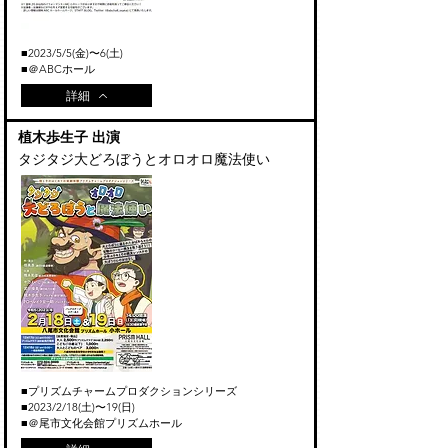
■2023
/5
/5
(金)〜6(土
)
■＠ABCホール
詳細
植木歩生子 出演
タジタジ大どろぼうとオロオロ魔法使い
​プリズムチャームプロダクションシリーズ
■
■2023
/2
/18
(土)〜19(日
)
■＠尾市文化会館プリズムホール