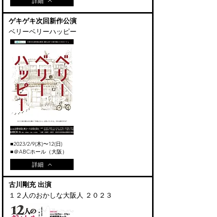
詳細
​ゲキゲキ次回新作公演
ベリーベリーハッピー
■2023
/2
/9
(木)〜12(日
)
■＠ABCホール（大阪）
詳細
古川剛充 出演
１２人のおかしな大阪人 ２０２３