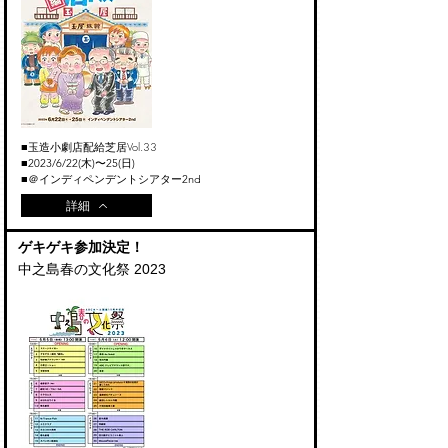
​玉造小劇店配給芝居Vol.33
■
■2023
/6
/22
(木)〜25(日
)
■＠インディペンデントシアター2nd
詳細
​ゲキゲキ参加決定！
中之島春の文化祭 2023