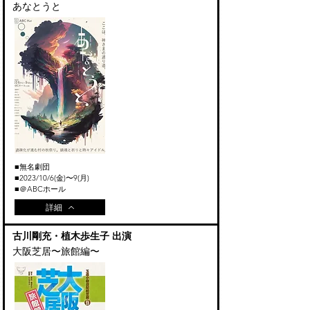
​あなとうと
​無名劇団
■
■2023
/10
/6
(金)〜9(月
)
■＠ABCホール
詳細
古川剛充・植木歩生子 出演
大阪芝居〜旅館編〜