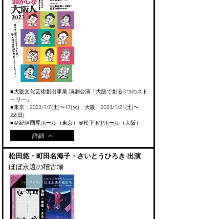
​大阪文化芸術創出事業 演劇公演「大阪で創る3つのスト
■
ーリー」
■東京：2023/1/7(土)〜17(火) 大阪：2023
/1
/21
(土)〜
22(日
)
■＠紀伊國屋ホール（東京）＠松下IMPホール（大阪）
詳細
松田悠・町田名海子・さいとうひろき 出演
ほぼ永遠の稽古場