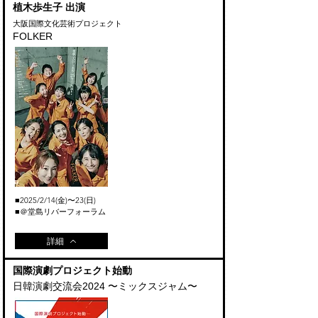
植木歩生子 出演
大阪国際文化芸術プロジェクト
FOLKER
■2025
/2
/14
(金)〜23(日)
■＠堂島リバーフォーラム
詳細
​国際演劇プロジェクト始動
日韓演劇交流会2024 〜ミックスジャム〜