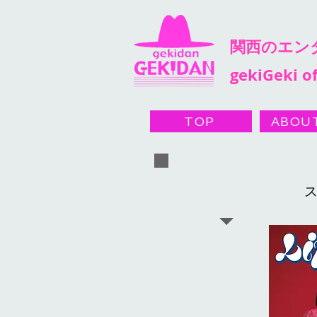
​関西のエ
gekiGeki of
TOP
ABOU
ス