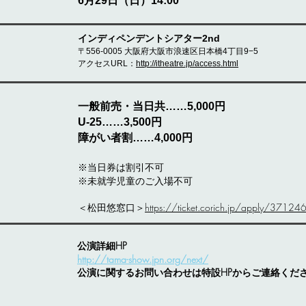
6月29日（日）14:00
インディペンデントシアター2nd
〒556-0005 大阪府大阪市浪速区日本橋4丁目9−5
アクセスURL：
http://itheatre.jp/access.html
一般前売・当日共……5,000円
U-25……3,500円
障がい者割……4,000円
※当日券は割引不可
※未就学児童のご入場不可
＜松田悠窓口＞
https://ticket.corich.jp/apply/3712
公演詳細HP
http://tama-show.jpn.org/next/
​公演に関するお問い合わせは特設HPからご連絡くだ