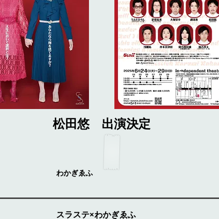
松田悠 出演決定
わかぎゑふ
スラステ×わかぎゑふ