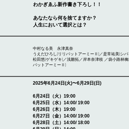
わかぎゑふ新作書き下ろし！！
あなたなら何を捨てますか？
人生において選択とは？
中村なる美 永津真奈
うえだひろし(リリパットアーミーⅡ)／是常祐美(シ
松田悠(ゲキゲキ)／浅雛拓／岸本奈津枝 ／袋小路林檎
パットアーミーⅡ)
2025
年6
月24
日(火)〜6月29
日(日
)
6月24日（火）19:00
6月25日（水）14:00/ 19:00
6月26日（木）19:00
6月27日（金）14:00/ 19:00
6月28日（土）14:00/ 18:00