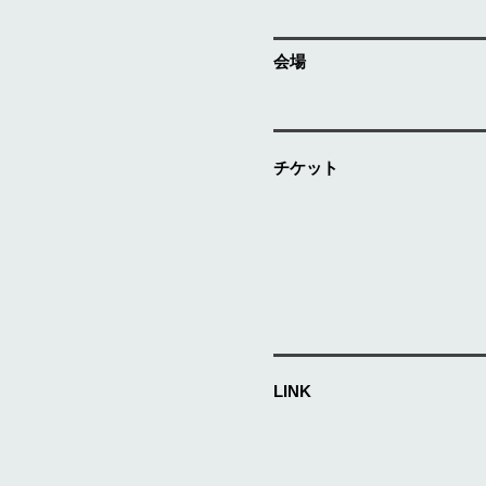
​会場
チケット
LINK