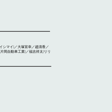
バイシマイ)／大塚宣幸／趙清香／
(片岡自動車工業)／福吉祥太(リリ