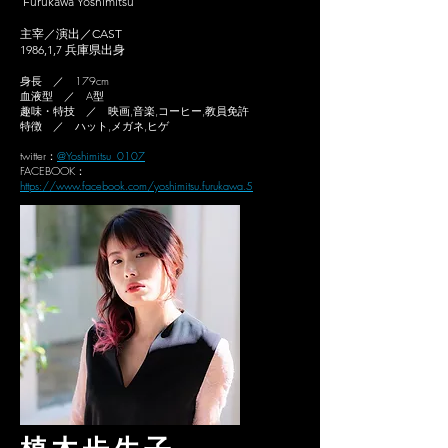
Furukawa Yoshimitsu
主宰／演出／CAST
1986,1,7 兵庫県出身
身長 ／ 179cm
血液型 ／ A型
趣味・特技 ／ 映画,音楽,コーヒー,教員免許
特徴 ／ ハット,メガネ,ヒゲ
twitter：
@Yoshimitsu_0107
FACEBOOK：
https://www.facebook.com/yoshimitsu.furukawa.5