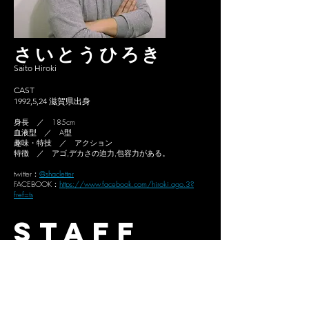
さいとうひろき
Saito Hiroki
CAST
1992,5,24 滋賀県出身
身長 ／ 185cm
血液型 ／ A型
趣味・特技 ／ アクション
特徴 ／ アゴ,デカさの迫力,包容力がある。
twitter：
@shacletter
FACEBOOK：
https://www.facebook.com/hiroki.ago.3?
fref=ts
STAFF