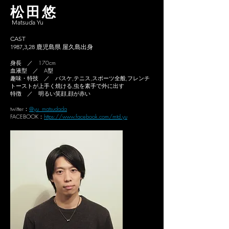
松田悠
Matsuda Yu
CAST
1987,3,28 鹿児島県 屋久島出身
身長 ／ 170cm
血液型 ／ A型
趣味・特技 ／ バスケ,テニス,スポーツ全般,
フレンチ
トーストが上手く焼ける,虫を素手で外に出す
特徴 ／ 明るい笑顔,顔が赤い
twitter：
@yu_matsudada
FACEBOOK：
https://www.facebook.com/mtd.yu