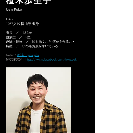
植木歩生子
Ueki Fuko
CAST
1987,2,19 岡山県出身
身長 ／ 158cm
血液型 ／ B型
趣味・特技 ／ 絵を描くこと,何かを作ること
特徴 ／ いつもお腹がすいている
twitter：
@fuko_gekigeki
FACEBOOK：
https://www.facebook.com/fuko.ueki