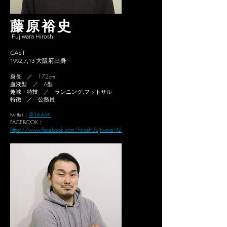
藤原裕史
Fujiwara Hiroshi
CAST
1992,7,13 大阪府出身
身長 ／ 172cm
血液型 ／ A型
趣味・特技 ／ ランニング,フットサル
特徴 ／ 公務員
twitter：
@164Mi
FACEBOOK：
https://www.facebook.com/hiroshi.fujiwara.92