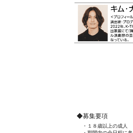
◆募集要項
​・１８歳以上の成人
・期間内の全日程に参