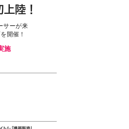
初上陸！
ーサーが来
画を開催！
実施