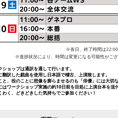
​※各日、終了時間は22:0
​※進捗状況により、時間は変更になる可能性がご
クショップは通訳を通して行います。
に翻訳した戯曲を使用し日本語で稽古、上演致します。
こと、役のことに想像を膨らませるのも「俳優」には大切
にはワークショップ実施の約10日前を目処に上演台本を送
くわく、どきどきした気持ちでご参加ください！