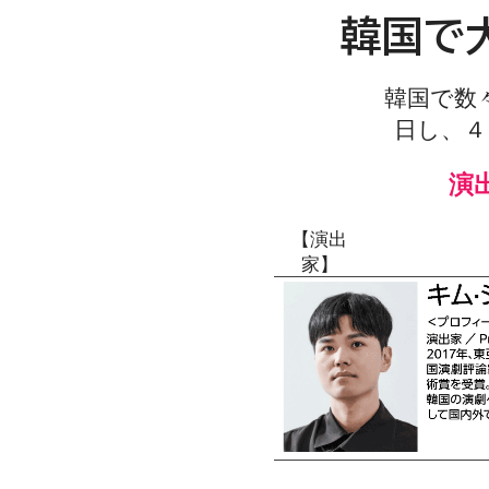
​韓国
​韓国で
日し、４
​
​【演出
家】