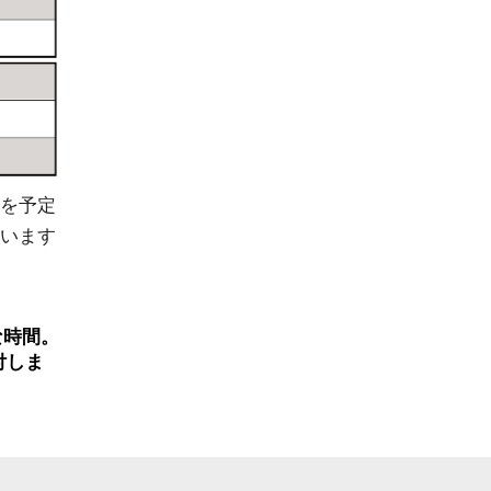
0を予定
ざいます
な時間。
付しま