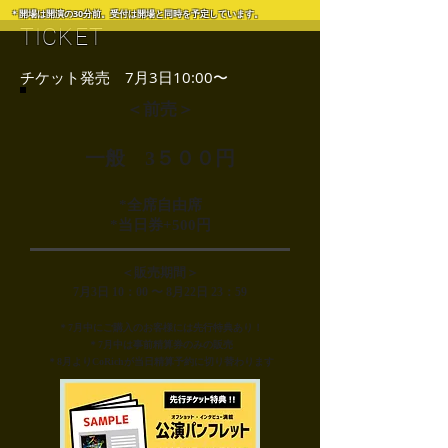
＊開場は開演の30分前。受付は開場と同時を予定しています。
TICKET
チケット発売 7月3日10:00〜
＜前売＞
一般 3５００円
*全席自由席
*当日券+500円
＜販売期間＞
7月3日 10：00 〜 8月22日 23：59
​＊7月中にご購入のお客様には先行特典あり！
＊7月中は事前精算券のみの販売
＊8月よりCoRichが当日精算予約に切り替わります