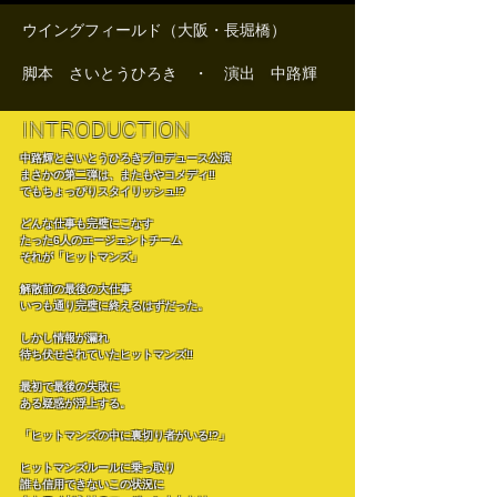
ウイングフィールド（大阪・長堀橋）
脚本 さいとうひろき ・ 演出 中路輝
INTRODUCTION
中路輝とさいとうひろきプロデュース公演
まさかの第二弾は、またもやコメディ‼️
でもちょっぴりスタイリッシュ!?
どんな仕事も完璧にこなす
たった6人のエージェントチーム
それが「ヒットマンズ」
解散前の最後の大仕事
いつも通り完璧に終えるはずだった。
しかし情報が漏れ
待ち伏せされていたヒットマンズ‼️
最初で最後の失敗に
ある疑惑が浮上する。
「ヒットマンズの中に裏切り者がいる!?」
ヒットマンズルールに乗っ取り
誰も信用できないこの状況に