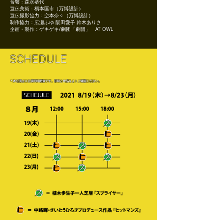
音響：森永恭代
宣伝美術：橋本匡市（万博設計）
​宣伝撮影協力：空本奈々（万博設計）
制作協力：広瀬ふゆ 阪田愛子 鈴木ありさ
企画・製作：ゲキゲキ/劇団「劇団」 AT OWL
SCHEDULE
＊本公演は２公演同時開催です。
​日時と作品をよくご確認ください。