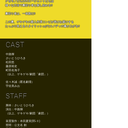
クセモノだらけのエージェントたちは
様々な方法で裏切り者を探し始める‼️
裏切り者は、一体誰だ‼️
この夏、ゲキゲキの新人作演コンビが再びお届けする
たっぷり笑えるスタイリッシュ(!?)コメディの幕が上がる‼️
CAST
中路輝
さいとうひろき
松田悠
藤原裕史
町田名海子
（以上、ゲキゲキ/劇団「劇団」）
佐々木誠（匿名劇壇）
宇佐美みお
STAFF
脚本：さいとうひろき
演出：中路輝
（以上、ゲキゲキ/劇団「劇団」）
装置製作：本田夏実(BS-Ⅱ)
照明：公文名 創