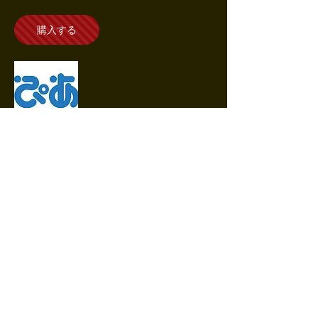
購入する
配信チケット
​ぴあ
＊別途システム利用料 ¥200（税抜）がかかります。
＊本公演は動画配信プラットフォーム「Vimeo」を使用した配
信公演となります。
＊スマホ・タブレット・パソコンなど試聴環境をご用意くださ
い。
＊ご購入前に必ず推奨環境にて視聴が可能かご確認ください。
→確認はこちら→
https://t.pia.jp/pia/events/pialivestream
＊本配信は配信期間中は再度の視聴が可能です。【視聴手順】
に従いご視聴ください。
＊9月8日(水)23時59分までの視聴が可能です。