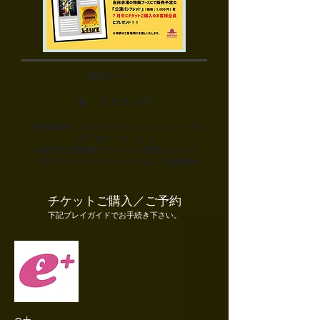
＜配信チケット＞
各 ３０００円
*【配信期間】８月２５日（水）１０：００～９月
８日（水）２３：５９
*本配信は収録映像のアーカイブ配信となります
＊8月1日 10:00よりチケットぴあ にて販売開始
チケットご購入／ご予約
下記プレイガイドでお手続き下さい。
e+