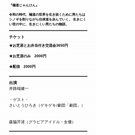
『極道じゃんけん』
令和の時代、極道の世界を生き抜くために男たちは
シノギを削りながら任侠道を歩んでいく。 生きにく
い世の中に、生きにくい男たちの物語。
チケット
★お芝居とお弁当付き交流会3650円
★お芝居のみ 2000円
★配信 2000円
出演
井路端健一
・ゲスト・
さいとうひろき（ゲキゲキ/劇団「劇団」）
森脇芹渚（グラビアアイドル・女優）