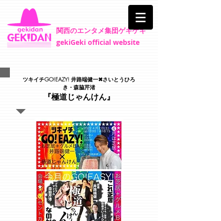
​関西のエンタメ集団ゲキゲキ
gekiGeki official website
ツキイチGO!EAZY! 井路端健一✖︎さいとうひろ
き・森脇芹渚
『極道じゃんけん』