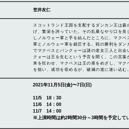
笠井友仁
スコットランド王国を支配するダンカン王は森
げ、繁栄を誇っていた。その乱暴なやり口を良
しノルウェー軍と手を結んだところに、マクベ
軍とノルウェー軍を鎮圧する。戦の勝利をダン
でマクベスとバンクォーは謎の老女三人と出会
クォーは王を生むという予言を聞く。この言葉
来を狂わせ、マクベスは王の座をめざし、マク
を狙い、成功を収めるが、破滅の道に迷い込む
2021年11月5日(金)〜7日(日)
11/5 18：30
11/6 14：00
11/7 14：00
※上演時間は約2時間30分～3時間を予定して