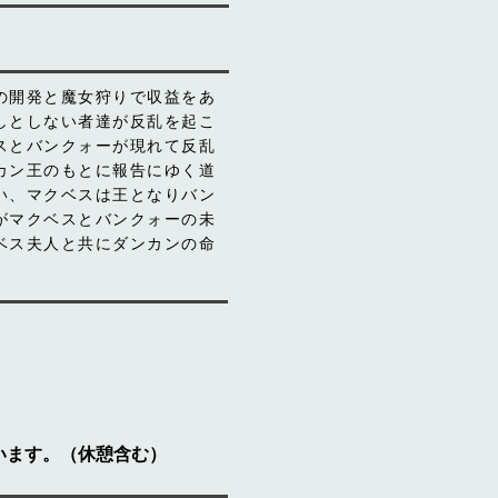
の開発と魔女狩りで収益をあ
しとしない者達が反乱を起こ
スとバンクォーが現れて反乱
カン王のもとに報告にゆく道
い、マクベスは王となりバン
がマクベスとバンクォーの未
ベス夫人と共にダンカンの命
。
います。（休憩含む）