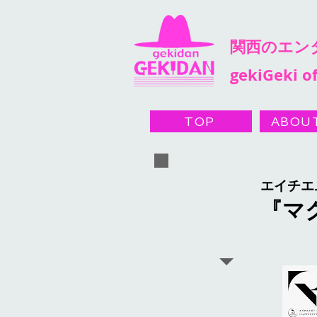
​関西のエ
gekiGeki of
TOP
ABOU
エイチエ
『マ