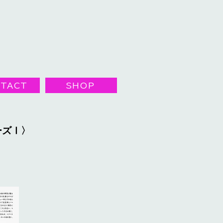
TACT
SHOP
ーズⅠ〉