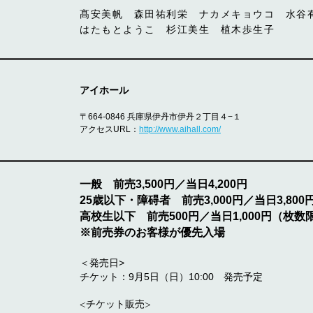
髙安美帆 森田祐利栄 ナカメキョウコ 水
はたもとようこ 杉江美生 植木歩生子
アイホール
〒664-0846 兵庫県伊丹市伊丹２丁目４−１
アクセスURL：
http://www.aihall.com/
一般 前売3,500円／当日4,200円
25歳以下・障碍者 前売3,000円／当日3,8
高校生以下 前売500円／当日1,000円（枚
※前売券のお客様が優先入場
＜発売日>
チケット：9月5日（日）10:00 発売予定
<チケット販売>