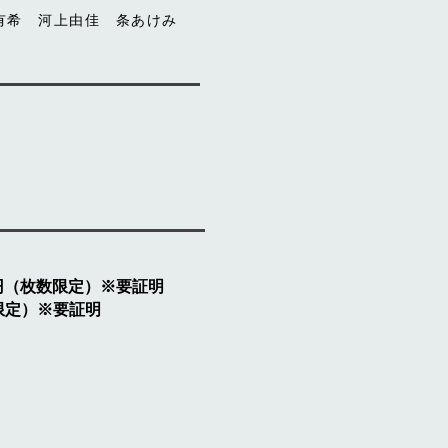
谷有希 河上由佳 条あけみ
00円（枚数限定）※要証明
数限定）※要証明